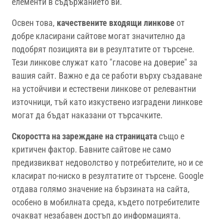
елементи в съдържанието ви.
Освен това,
качествените входящи линкове
от
добре класирани сайтове могат значително да
подобрят позицията ви в резултатите от търсене.
Тези линкове служат като "гласове на доверие" за
вашия сайт. Важно е да се работи върху създаване
на устойчиви и естествени линкове от релевантни
източници, тъй като изкуствено изградени линкове
могат да бъдат наказани от търсачките.
Скоростта на зареждане на страницата
също е
критичен фактор. Бавните сайтове не само
предизвикват недоволство у потребителите, но и се
класират по-ниско в резултатите от търсене. Google
отдава голямо значение на бързината на сайта,
особено в мобилната среда, където потребителите
очакват незабавен достъп до информацията.