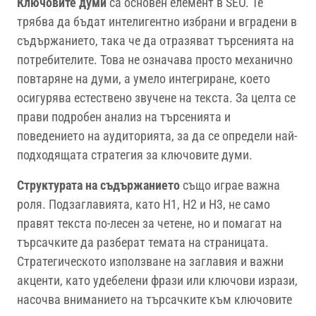
Ключовите думи
са основен елемент в SEO. Те
трябва да бъдат интелигентно избрани и вградени в
съдържанието, така че да отразяват търсенията на
потребителите. Това не означава просто механично
повтаряне на думи, а умело интегриране, което
осигурява естествено звучене на текста. За целта се
прави подробен анализ на търсенията и
поведението на аудиторията, за да се определи най-
подходящата стратегия за ключовите думи.
Структурата на съдържанието
също играе важна
роля. Подзаглавията, като H1, H2 и H3, не само
правят текста по-лесен за четене, но и помагат на
търсачките да разберат темата на страницата.
Стратегическото използване на заглавия и важни
акценти, като удебелени фрази или ключови изрази,
насочва вниманието на търсачките към ключовите