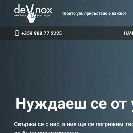
Твоето уеб присъствие е важно!
НАЧ
+359 988 77 2225
И
Свържи се с нас, а ние ще се погрижим т
да бъде впечатляващо.