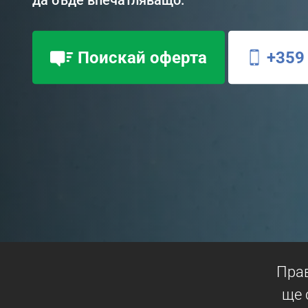
Поискай оферта
+359 
Пра
ще 