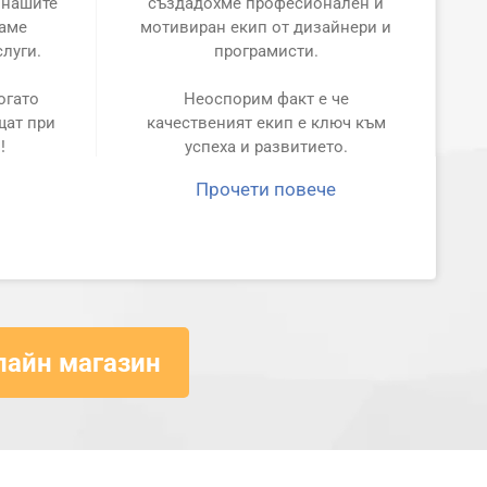
 нашите
създадохме професионален и
ваме
мотивиран екип от дизайнери и
слуги.
програмисти.
огато
Неоспорим факт е че
щат при
качественият екип е ключ към
!
успеха и развитието.
Прочети повече
лайн магазин