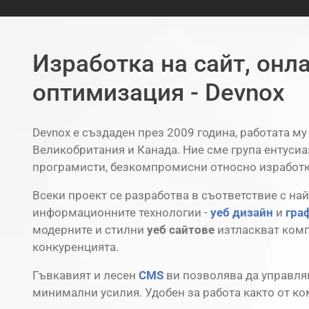
Изработка на сайт, онл
оптимизация - Devnox
Devnox е създаден през 2009 година, работата му
Великобритания и Канада. Ние сме група ентусиа
програмисти, безкомпромисни относно изработк
Всеки проект се разработва в съответствие с най
информационните технологии -
уеб дизайн
и
гра
модерните и стилни
уеб сайтове
изтласкват комп
конкуренцията.
Гъвкавият и лесен
CMS
ви позволява да управля
минимални усилия. Удобен за работа както от ко