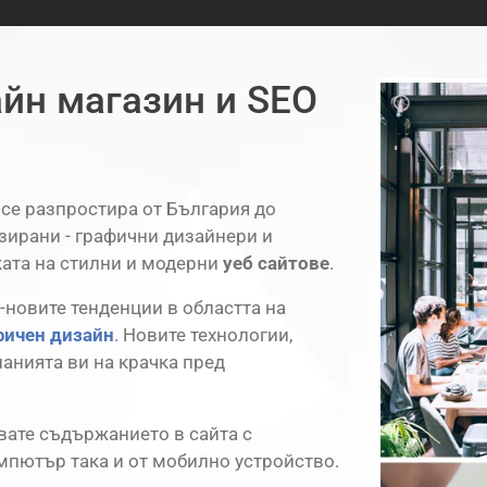
айн магазин и SEO
 се разпростира от България до
зирани - графични дизайнери и
ата на стилни и модерни
уеб сайтове
.
-новите тенденции в областта на
фичен дизайн
. Новите технологии,
анията ви на крачка пред
вате съдържанието в сайта с
мпютър така и от мобилно устройство.