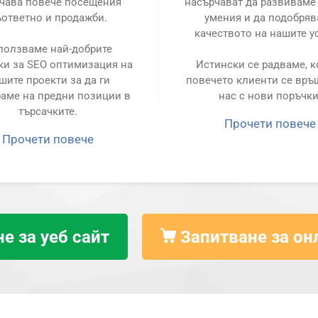
чава повече посещения
насърчават да развиваме
ъответно и продажби.
умения и да подобря
качеството на нашите у
ползваме най-добрите
ки за SEO оптимизация на
Истински се радваме, к
шите проекти за да ги
повечето клиенти се връ
аме на предни позиции в
нас с нови поръчки
търсачките.
Прочети повече
Прочети повече
е за уеб сайт
Запитване за он