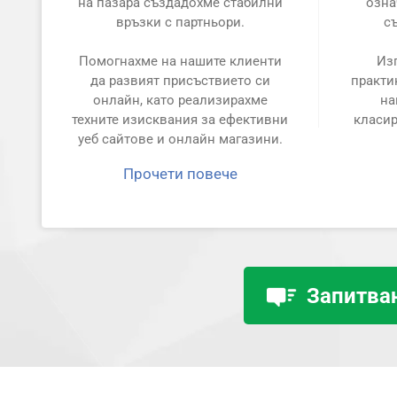
на пазара създадохме стабилни
озна
връзки с партньори.
с
Помогнахме на нашите клиенти
Из
да развият присъствието си
практи
онлайн, като реализирахме
на
техните изисквания за ефективни
класир
уеб сайтове и онлайн магазини.
Прочети повече
Запитван