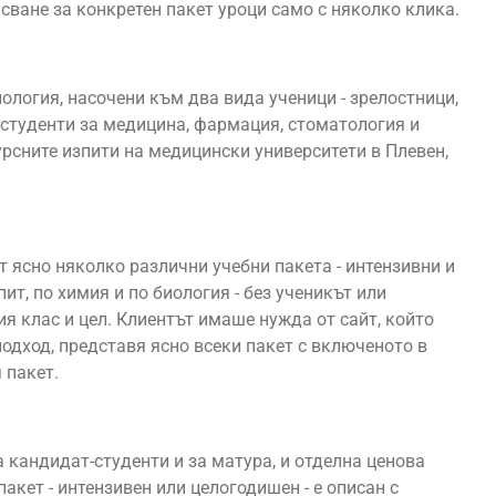
сване за конкретен пакет уроци само с няколко клика.
иология, насочени към два вида ученици - зрелостници,
-студенти за медицина, фармация, стоматология и
рсните изпити на медицински университети в Плевен,
 ясно няколко различни учебни пакета - интензивни и
ит, по химия и по биология - без ученикът или
ия клас и цел. Клиентът имаше нужда от сайт, който
одход, представя ясно всеки пакет с включеното в
 пакет.
 кандидат-студенти и за матура, и отделна ценова
пакет - интензивен или целогодишен - е описан с