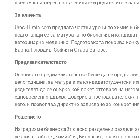
превръща интереса на учениците и родителите в запи
За клиента
Uroci-Himia.com предлага частни уроци по химия и б
подготвящи се за матурата по биология, и кандидат
ветеринарна медицина. Подготовката покрива конку
Варна, Пловдив, София и Стара Загора.
Предизвикателството
Основното предизвикателство беше да се представят
целогодишни, за матура и за кандидатстудентски изп
родителят да се обърка кой пакет отговаря на негов
едновременно вдъхва доверие в преподавателския п
него, и позволява директно записване за конкретния
Решението
Изградихме бизнес сайт с ясно разделени раздели за
секция с табове „Химия" и „Биология", в която всеки 