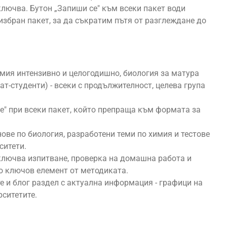
ключва. Бутон „Запиши се" към всеки пакет води
збран пакет, за да съкратим пътя от разглеждане до
имия интензивно и целогодишно, биология за матура
т-студенти) - всеки с продължителност, целева група
е" при всеки пакет, който препраща към формата за
ове по биология, разработени теми по химия и тестове
ситети.
ключва изпитване, проверка на домашна работа и
то ключов елемент от методиката.
е и блог раздел с актуална информация - графици на
рситетите.