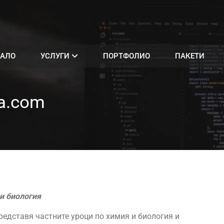
АЛО
УСЛУГИ
ПОРТФОЛИО
ПАКЕТИ
ia.com
 и биология
редставя частните уроци по химия и биология и