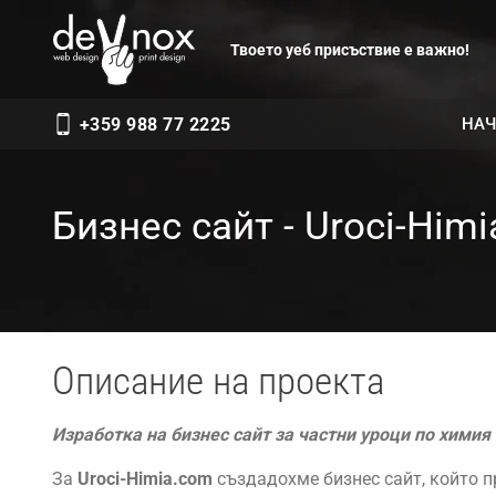
Твоето уеб присъствие е важно!
НАЧ
+359 988 77 2225
Бизнес сайт - Uroci-Him
Описание на проекта
Изработка на бизнес сайт за частни уроци по химия
За
Uroci-Himia.com
създадохме бизнес сайт, който п