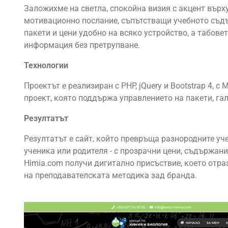
Заложихме на светла, спокойна визия с акцент върх
мотивационно послание, съпътстващи учебното съд
пакети и цени удобно на всяко устройство, а табове
информация без претрупване.
Технологии
Проектът е реализиран с PHP, jQuery и Bootstrap 4, 
проект, която поддържа управлението на пакети, га
Резултатът
Резултатът е сайт, който превръща разнородните уче
ученика или родителя - с прозрачни цени, съдържание
Himia.com получи дигитално присъствие, което отр
на преподавателската методика зад бранда.