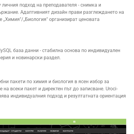
у личния подход на преподавателя - снимка и
ържание. Адаптивният дизайн прави разглеждането на
те „Химия"/„Биология" организират ценовата
с MySQL база данни - стабилна основа по индивидуален
лерия и новинарски раздел.
бни пакети по химия и биология в ясен избор за
 на всеки пакет и директен път до записване. Uroci-
азява индивидуалния подход и резултатната ориентация