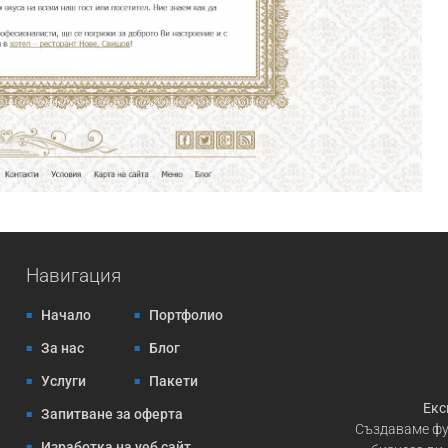
Навигация
Начало
Портфолио
За нас
Блог
Услуги
Пакети
Екс
Запитване за оферта
Създаваме фу
Изработка на уеб сайт