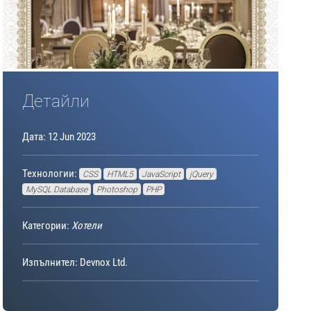
Детайли
Дата: 12 Jun 2023
Технологии:
CSS
HTML5
JavaScript
jQuery
MySQL Database
Photoshop
PHP
Категории:
Хотели
Изпълнител: Devnox Ltd.