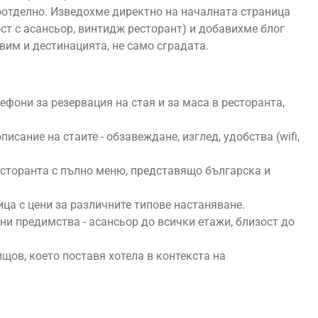
поотделно. Изведохме директно на началната страница
т с асансьор, винтидж ресторант) и добавихме блог
вим и дестинацията, не само сградата.
ефони за резервация на стая и за маса в ресторанта,
исание на стаите - обзавеждане, изглед, удобства (wifi,
сторанта с пълно меню, представящо българска и
ца с цени за различните типове настаняване.
и предимства - асансьор до всички етажи, близост до
ов, което поставя хотела в контекста на