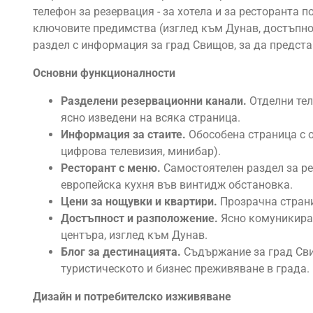
телефон за резервация - за хотела и за ресторанта 
ключовите предимства (изглед към Дунав, достъпнос
раздел с информация за град Свищов, за да предста
Основни функционалности
Разделени резервационни канали.
Отделни тел
ясно изведени на всяка страница.
Информация за стаите.
Обособена страница с оп
цифрова телевизия, минибар).
Ресторант с меню.
Самостоятелен раздел за ре
европейска кухня във винтидж обстановка.
Цени за нощувки и квартири.
Прозрачна страни
Достъпност и разположение.
Ясно комуникиран
центъра, изглед към Дунав.
Блог за дестинацията.
Съдържание за град Свищ
туристическото и бизнес преживяване в града.
Дизайн и потребителско изживяване