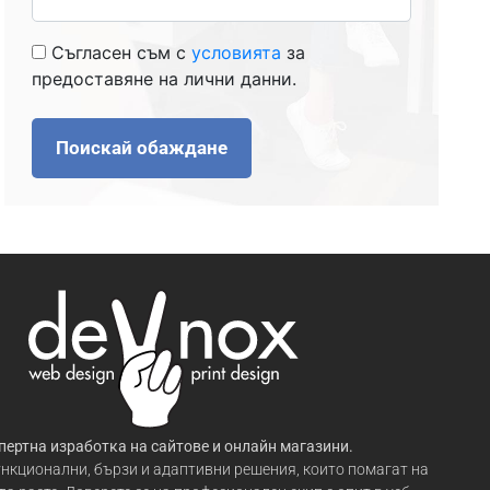
Съгласен съм с
условията
за
предоставяне на лични данни.
Поискай обаждане
пертна изработка на сайтове и онлайн магазини.
нкционални, бързи и адаптивни решения, които помагат на