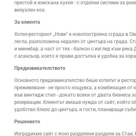
престой и изискана кухня - с отделни системи за ре
визуален коз.
За клиента
Хотел-ресторант „Нове" е новопостроена сграда в Св
легла, разположена недалеч от центъра на града. С
и минибар, а част от тях - балкон с изглед към рек
с асансьор, което я прави достъпна и удобна за хор
Предизвикателството
Основното предизвикателство беше хотелът и ресто
преживяване - не просто нощувка, а комбинация от 
във винтидж стил - докато всеки от двата бизнеса з
резервации. Клиентът имаше нужда от сайт, който о
удобство близо до центъра, и гости, планиращи съб
Решението
Изградихме сайт с ясно разделени раздели за Стаи, 