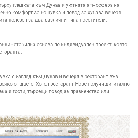
 върху гледката към Дунав и уютната атмосфера на
енно комфорт за нощувка и повод за хубава вечеря.
йта полезен за два различни типа посетители.
анни - стабилна основа по индивидуален проект, която
сторанта.
увка с изглед към Дунав и вечеря в ресторант във
 всяко от двете. Хотел-ресторант Нове получи дигитално
ака и гости, търсещи повод за празненство или