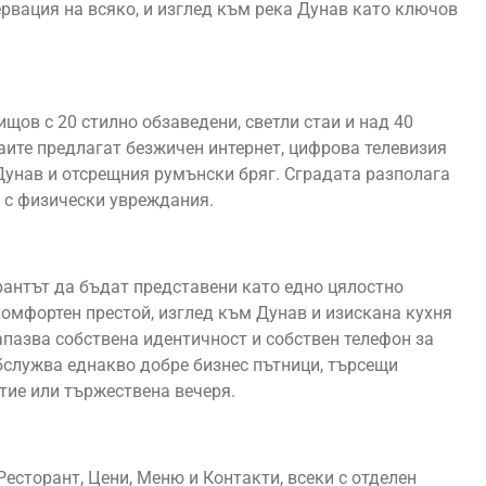
зервация на всяко, и изглед към река Дунав като ключов
ищов с 20 стилно обзаведени, светли стаи и над 40
таите предлагат безжичен интернет, цифрова телевизия
а Дунав и отсрещния румънски бряг. Сградата разполага
а с физически увреждания.
рантът да бъдат представени като едно цялостно
комфортен престой, изглед към Дунав и изискана кухня
апазва собствена идентичност и собствен телефон за
бслужва еднакво добре бизнес пътници, търсещи
итие или тържествена вечеря.
Ресторант, Цени, Меню и Контакти, всеки с отделен