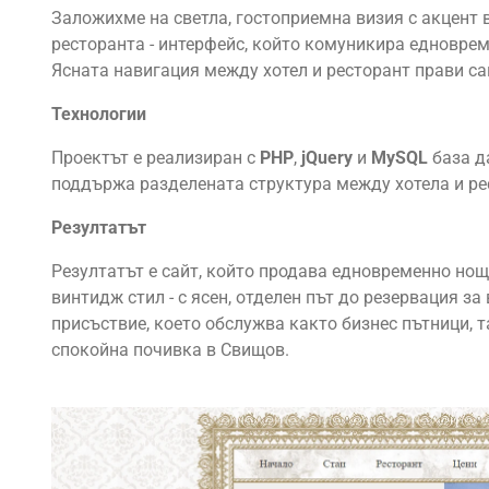
Заложихме на светла, гостоприемна визия с акцент
ресторанта - интерфейс, който комуникира едноврем
Ясната навигация между хотел и ресторант прави са
Технологии
Проектът е реализиран с
PHP
,
jQuery
и
MySQL
база д
поддържа разделената структура между хотела и ре
Резултатът
Резултатът е сайт, който продава едновременно нощ
винтидж стил - с ясен, отделен път до резервация за
присъствие, което обслужва както бизнес пътници, т
спокойна почивка в Свищов.