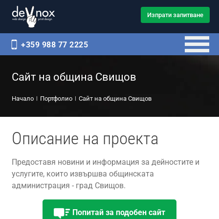
Изпрати запитване
+359 988 77 2225
Сайт на община Свищов
Начало
Портфолио
Сайт на община Свищов
Описание на проекта
Предоставя новини и информация за дейностите и
услугите, които извършва общинската
администрация - град Свищов.
Попитай за подобен сайт