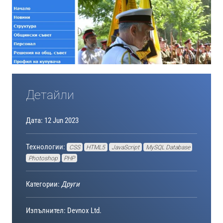
Детайли
Дата: 12 Jun 2023
Технологии:
CSS
HTML5
JavaScript
MySQL Database
Photoshop
PHP
Категории:
Други
Изпълнител: Devnox Ltd.