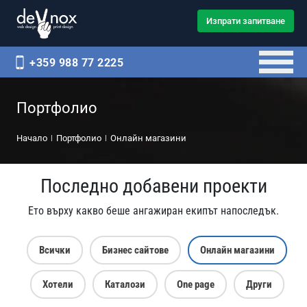
Изпрати запитване
+359 988 77 2225
Портфолио
Начало
Портфолио
Онлайн магазини
Последно добавени проекти
Ето върху какво беше ангажиран екипът напоследък.
Всички
Бизнес сайтове
Онлайн магазини
Хотели
Каталози
One page
Други