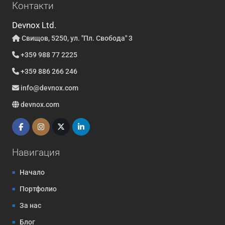
Контакти
Devnox Ltd.
Свищов, 5250, ул. "Пл. Свобода" 3
+359 988 77 2225
+359 886 266 246
info@devnox.com
devnox.com
Навигация
Начало
Портфолио
За нас
Блог