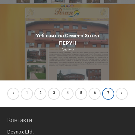
Уеб сайт на Семеен Хотел
ПЕРУН
Хотели
‹
1
2
3
4
5
6
7
›
Контакти
Devnox Ltd.