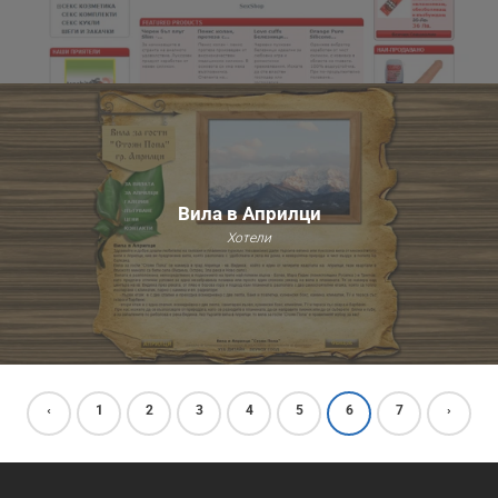
Вила в Априлци
Хотели
‹
1
2
3
4
5
6
7
›