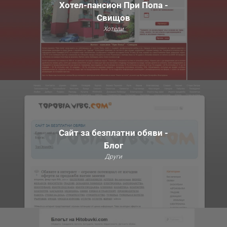
Хотел-пансион При Попа -
Свищов
Хотели
Сайт за безплатни обяви -
Блог
Други