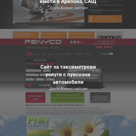
имоти в Аризона, САЩ
Други, Бизнес сайтове
Сайт за таксиметрови
услуги с луксозни
автомобили
Други, Бизнес сайтове