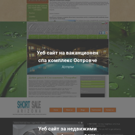
Уеб сайт на ваканционен
спа комплекс Островче
Хотели
Уеб сайт за недвижими