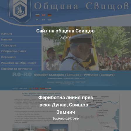
Сайт на община Свищов
Други
Фериботна линия през
река Дунав, Свищов -
Зимнич
Бизнес сайтове