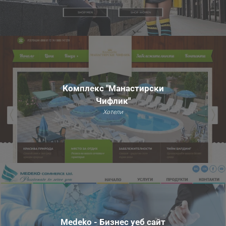
Комплекс "Манастирски
Чифлик"
Хотели
Medeko - Бизнес уеб сайт