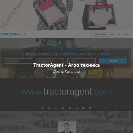
TractorAgent - Агро техника
Други, Каталози