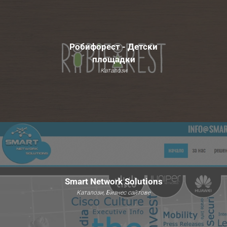
Робифорест - Детски
площадки
Каталози
Smart Network Solutions
Каталози, Бизнес сайтове