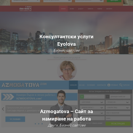
Консултантски услуги
Eyolova
Бизнес сайтове
Azmogatova – Сайт за
намиране на работа
Други, Бизнес сайтове