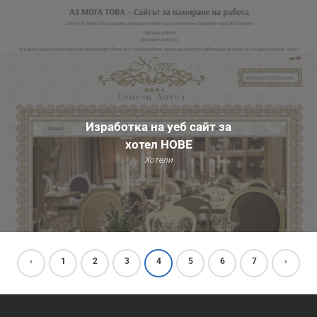
Изработка на уеб сайт за
хотел НОВЕ
Хотели
‹
1
2
3
4
5
6
7
›