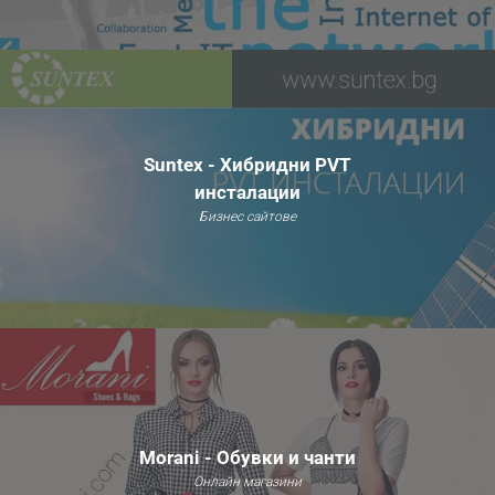
Suntex - Хибридни PVT
инсталации
Бизнес сайтове
Morani - Обувки и чанти
Онлайн магазини