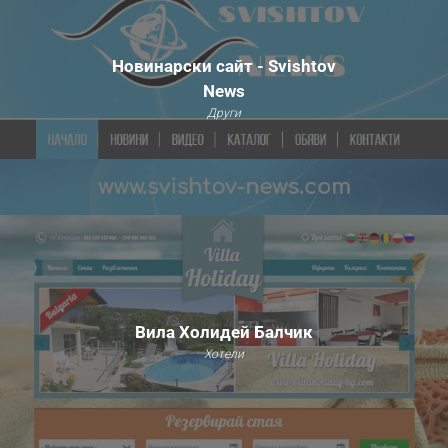
Новинарски сайт - Svishtov
News
Други
Вила Холидей Балчик
Хотели