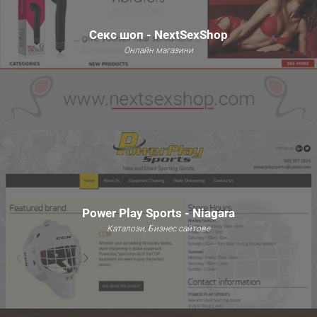
Секс шоп - NextSexShop
Онлайн магазини
Power Play Sports - Niagara
Каталози, Бизнес сайтове