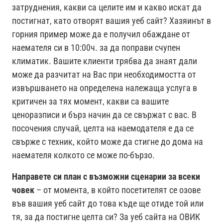
затруднения, какви са целите им и какво искат да
постигнат, като отворят вашия уеб сайт? Хазяинът в
горния пример може да е получил обаждане от
наемателя си в 10:00ч. за да поправи счупен
климатик. Вашите клиенти трябва да знаят дали
може да разчитат на Вас при необходимостта от
извършването на определена належаща услуга в
критичен за тях момент, какви са вашите
ценоразписи и бърз начин да се свържат с вас. В
посочения случай, целта на наемодателя е да се
свърже с техник, който може да стигне до дома на
наемателя колкото се може по-бързо.
Направете си план с възможни сценарии за всеки
човек
– от момента, в който посетителят се озове
във вашия уеб сайт до това къде ще отиде той или
тя, за да постигне целта си? За уеб сайта на ОВИК