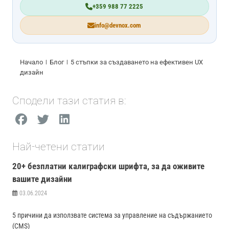
+359 988 77 2225
info@devnox.com
Начало
Блог
5 стъпки за създаването на ефективен UX
дизайн
Сподели тази статия в:
Най-четени статии
20+ безплатни калиграфски шрифта, за да оживите
вашите дизайни
03.06.2024
5 причини да използвате система за управление на съдържанието
(CMS)