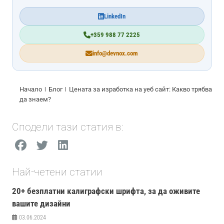
LinkedIn
+359 988 77 2225
info@devnox.com
Начало
Блог
Цената за изработка на уеб сайт: Какво трябва
да знаем?
Сподели тази статия в:
Най-четени статии
20+ безплатни калиграфски шрифта, за да оживите
вашите дизайни
03.06.2024