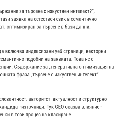
ржание за търсене с изкуствен интелект?“,
тази заявка на естествен език в семантично
т, оптимизиран за търсене в бази данни.
да включва индексирани уеб страници, векторни
емантично подобни на заявката. Това не е
епции. Съдържание за „генеративна оптимизация на
очната фраза „търсене с изкуствен интелект“.
елевантност, авторитет, актуалност и структурно
 кандидат-източници. Тук GEO оказва влияние -
нки в този процес на класиране.