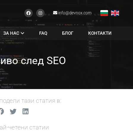
info@devnox.com
ЗА НАС
FAQ
БЛОГ
КОНТАКТИ
 ниво след SEO
подели тази статия в:
ай-четени статии