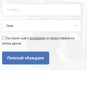
Съгласен съм с
условията
за предоставяне на
лични данни.
Поискай обаждане