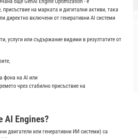
ана още GenAI Engine Optimization - е
 присъствие на марката и дигитални активи, така
или директно включени от генеративни AI системи
ти, услуги или съдържание видими в резултатите от
рите,
а фона на AI или
времето чрез стабилно присъствие на
 AI Engines?
вни двигатели или генеративни ИИ системи) са