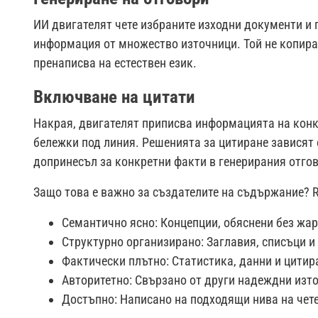
ИИ двигателят чете избраните изходни документи и 
информация от множество източници. Той не копира 
пренаписва на естествен език.
Включване на цитати
Накрая, двигателят приписва информацията на конк
бележки под линия. Решенията за цитиране зависят 
допринесъл за конкретни факти в генерирания отгов
Защо това е важно за създателите на съдържание? 
Семантично ясно: Концепции, обяснени без жа
Структурно организирано: Заглавия, списъци и
Фактически плътно: Статистика, данни и цити
Авторитетно: Свързано от други надеждни изт
Достъпно: Написано на подходящи нива на чет