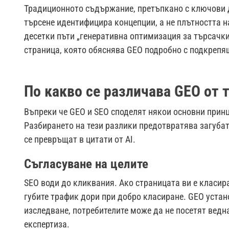
Традиционното съдържание, претъпкано с ключови д
търсене идентифицира концепции, а не плътността н
десетки пъти „генеративна оптимизация за търсачки“
страница, която обяснява GEO подробно с подкрепя
По какво се различава GEO от
Въпреки че GEO и SEO споделят някои основни принц
Разбирането на тези разлики предотвратява загубат
се превръщат в цитати от AI.
Съгласуване на целите
SEO води до кликвания. Ако страницата ви е класира
губите трафик дори при добро класиране. GEO устан
изследване, потребителите може да не посетят ведн
експертиза.