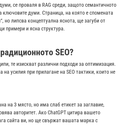
уми, се проваля в RAG среди, защото семантичното
а ключовите думи. Страница, на която е спомената
, но липсва концептуална яснота, ще загуби от
щи примери и ясна структура.
 традиционното SEO?
ипи, те изискват различни подходи за оптимизация.
а на усилия при прилагане на SEO тактики, които не
на на 3 място, но има слаб етикет за заглавие,
овява авторитет. Ако ChatGPT цитира вашето
ага сайта ви, но ще свържат вашата марка с