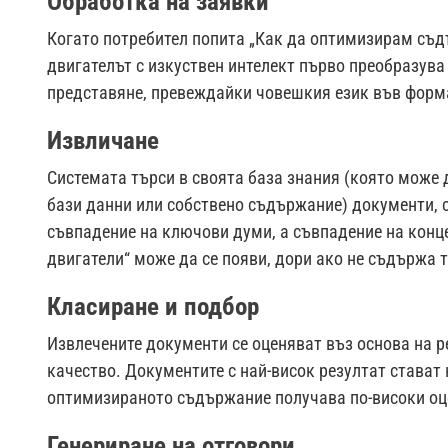
Обработка на заявки
Когато потребител попита „Как да оптимизирам съдъ
двигателът с изкуствен интелект първо преобразува 
представяне, превеждайки човешкия език във форма
Извличане
Системата търси в своята база знания (която може 
бази данни или собствено съдържание) документи, с
съвпадение на ключови думи, а съвпадение на конц
двигатели“ може да се появи, дори ако не съдържа т
Класиране и подбор
Извлечените документи се оценяват въз основа на р
качество. Документите с най-висок резултат стават
оптимизираното съдържание получава по-високи оце
Генериране на отговори