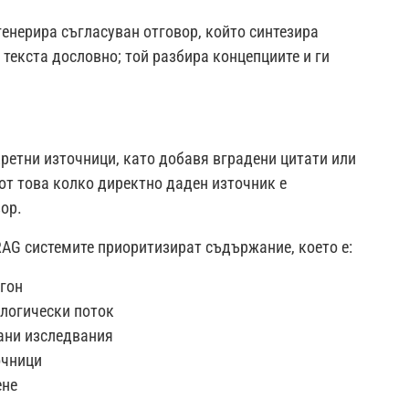
генерира съгласуван отговор, който синтезира
текста дословно; той разбира концепциите и ги
ретни източници, като добавя вградени цитати или
от това колко директно даден източник е
ор.
RAG системите приоритизират съдържание, което е:
ргон
 логически поток
рани изследвания
очници
ене