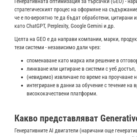
Генеративната оптимизация за търсачки (GEO) - нарич
стратегическият процес на оформяне на съдържание,
че е по-вероятно те да бъдат обработени, цитирани 
като ChatGPT, Perplexity, Google Gemini и др.
Целта на GEO е да направи компании, марки, продук
тези системи - независимо дали чрез:
споменаване като марка или решение в отгово
линкване или цитиране в системи с уеб достъп,
(невидимо) извличане по време на проучване н
интегриране в данни за обучение с течение на 
висококачествени платформи.
Какво представляват Generative
Генеративните AI двигатели (наричани още генерати