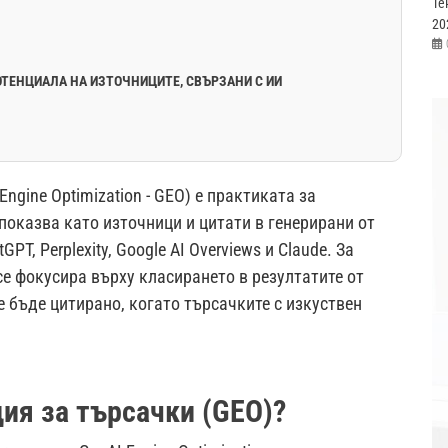
Те
20
ОТЕНЦИАЛА НА ИЗТОЧНИЦИТЕ, СВЪРЗАНИ С ИИ
ngine Optimization - GEO) е практиката за
показва като източници и цитати в генерирани от
T, Perplexity, Google AI Overviews и Claude. За
 се фокусира върху класирането в резултатите от
 бъде цитирано, когато търсачките с изкуствен
ия за търсачки (GEO)?