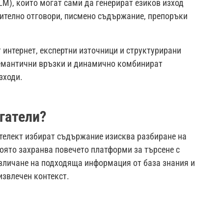
LM), които могат сами да генерират езиков изход
чително отговори, писмено съдържание, препоръки
т интернет, експертни източници и структурирани
 семантични връзки и динамично комбинират
зходи.
гатели?
нтелект избират съдържание изисква разбиране на
 която захранва повечето платформи за търсене с
звличане на подходяща информация от база знания и
извлечен контекст.