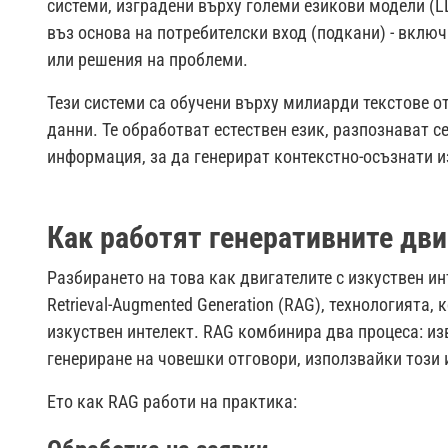
системи, изградени върху големи езикови модели (L
въз основа на потребителски вход (подкани) - вклю
или решения на проблеми.
Тези системи са обучени върху милиарди текстове о
данни. Те обработват естествен език, разпознават
информация, за да генерират контекстно-осъзнати и
Как работят генеративните дви
Разбирането на това как двигателите с изкуствен и
Retrieval-Augmented Generation (RAG), технологията,
изкуствен интелект. RAG комбинира два процеса: и
генериране на човешки отговори, използвайки този 
Ето как RAG работи на практика: