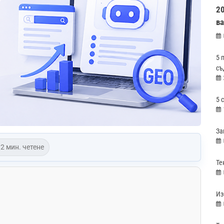
2
в
5 
съ
5 
За
2 мин. четене
Те
Из