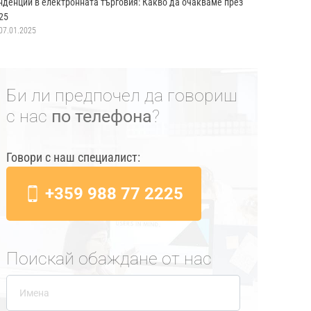
нденции в електронната търговия: Какво да очакваме през
25
07.01.2025
Би ли предпочел да говориш
с нас
по телефона
?
Говори с наш специалист:
+359 988 77 2225
Поискай обаждане от нас