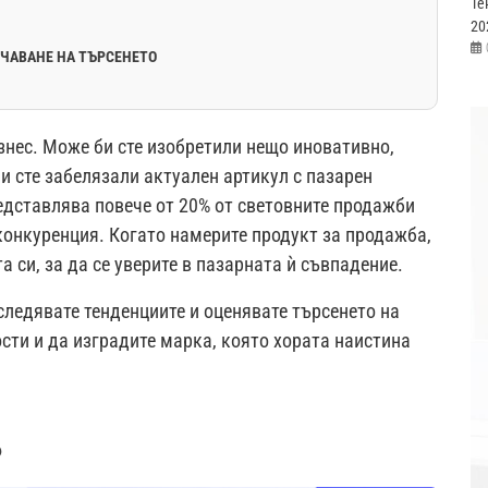
Те
20
ИЧАВАНЕ НА ТЪРСЕНЕТО
знес. Може би сте изобретили нещо иновативно,
и сте забелязали актуален артикул с пазарен
едставлява повече от 20% от световните продажби
конкуренция. Когато намерите продукт за продажба,
а си, за да се уверите в пазарната ѝ съвпадение.
следявате тенденциите и оценявате търсенето на
сти и да изградите марка, която хората наистина
?