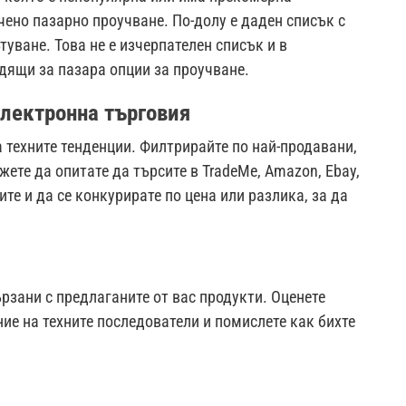
чено пазарно проучване. По-долу е даден списък с
туване. Това не е изчерпателен списък и в
дящи за пазара опции за проучване.
електронна търговия
а техните тенденции. Филтрирайте по най-продавани,
ете да опитате да търсите в TradeMe, Amazon, Ebay,
ите и да се конкурирате по цена или разлика, за да
ързани с предлаганите от вас продукти. Оценете
ие на техните последователи и помислете как бихте