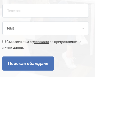
Съгласен съм с
условията
за предоставяне на
лични данни.
Поискай обаждане