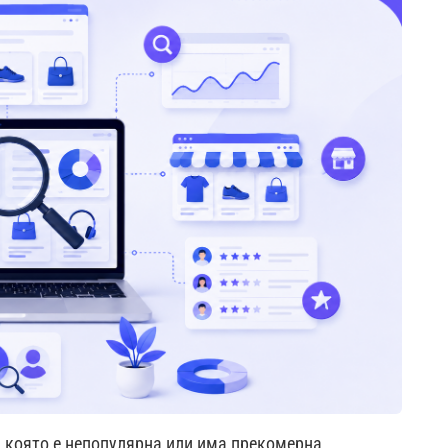
я, която е непопулярна или има прекомерна