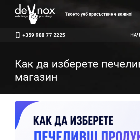
Твоето уеб присъствие е важно!
НАЧ
+359 988 77 2225
Как да изберете печел
магазин