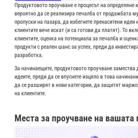
Продуктовото проучване е процесът на определяне ка
вероятно да се реализира печалба от продажбата му
пропуски на пазара, да избегнете пренаситени идеи 
клиентите вече искат (и са готови да платят). То вк
клиентите, оценка на потенциала за печалба и оценк
продукти с реален шанс за успех, преди да инвестир
разработка.
За начинаещите, продуктовото проучване замества д
идеите, преди да се впуснете изцяло в това начинан
да се разширят в нови категории, да защитят маржо
на клиентите.
Места за проучване на вашата