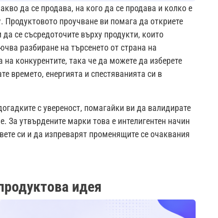
кво да се продава, на кого да се продава и колко е
. Продуктовото проучване ви помага да откриете
и да се съсредоточите върху продукти, които
лючва разбиране на търсенето от страна на
а на конкурентите, така че да можете да изберете
ате времето, енергията и спестяванията си в
огадките с увереност, помагайки ви да валидирате
ие. За утвърдените марки това е интелигентен начин
вете си и да изпреварят променящите се очаквания
 продуктова идея