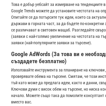
Това е добър уебсайт за измерване на тенденциите в
Google Trends можете да установите честотата на оп
Опитайте се да потърсите тук идеи, които са актуал
държави в горната част, за да бъдете по-конкретни 
се различават в световен мащаб. Разгледайте свър
(заявки с най-голямо увеличение на честотата на тъ
заявки (най-популярните заявки за търсене).
Google AdWords (За това ви е необхо
създадете безплатно)
Използвайте инструмента за планиране на ключови 
проверявате обема на търсене. Смятам, че този инст
тъй като може да предлага идеи, както и данни, св
Ключови думи с висок обем на търсене, но ниска ко
начало. Можете също така да помолите консултант 
вместо вас.