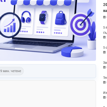
2
в
5 
съ
5 
За
9 мин. четене
Те
Из