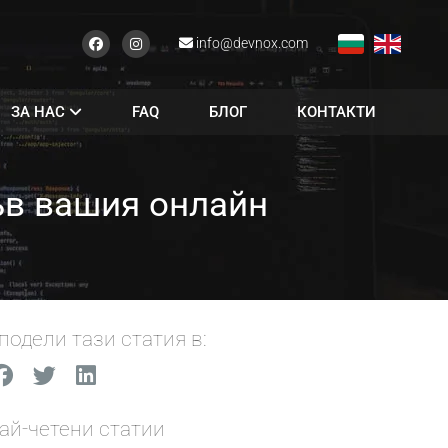
info@devnox.com
ЗА НАС
FAQ
БЛОГ
КОНТАКТИ
ъв вашия онлайн
подели тази статия в:
ай-четени статии