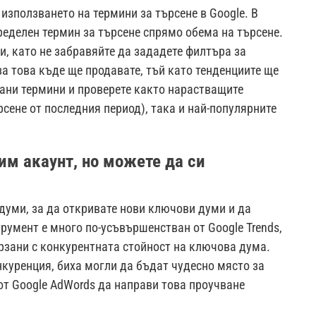
 използването на термини за търсене в Google. В
ределен термин за търсене спрямо обема на търсене.
ни, като не забравяйте да зададете филтъра за
за това къде ще продавате, тъй като тенденциите ще
зани термини и проверете както нарастващите
рсене от последния период), така и най-популярните
дим акаунт, но можете да си
думи, за да откривате нови ключови думи и да
румент е много по-усъвършенстван от Google Trends,
ързани с конкурентната стойност на ключова дума.
нкуренция, биха могли да бъдат чудесно място за
от Google AdWords да направи това проучване