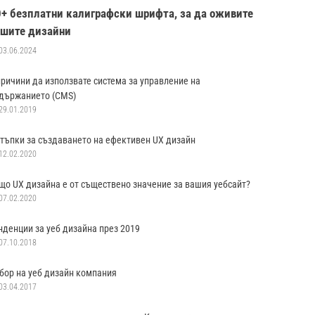
0+ безплатни калиграфски шрифта, за да оживите
ашите дизайни
03.06.2024
причини да използвате система за управление на
държанието (CMS)
29.01.2019
стъпки за създаването на ефективен UX дизайн
12.02.2020
що UX дизайна е от съществено значение за вашия уебсайт?
07.02.2020
нденции за уеб дизайна през 2019
07.10.2018
бор на уеб дизайн компания
03.04.2017