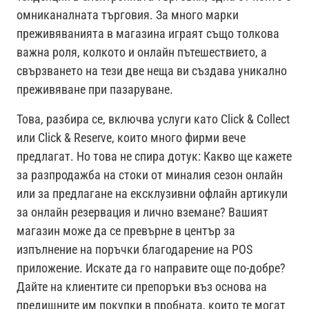
омниканалната търговия. За много марки
преживяванията в магазина играят също толкова
важна роля, колкото и онлайн пътешествието, а
свързването на тези две неща ви създава уникално
преживяване при пазаруване.
Това, разбира се, включва услуги като Click & Collect
или Click & Reserve, които много фирми вече
предлагат. Но това не спира дотук: Какво ще кажете
за разпродажба на стоки от миналия сезон онлайн
или за предлагане на ексклузивни офлайн артикули
за онлайн резервация и лично вземане? Вашият
магазин може да се превърне в център за
изпълнение на поръчки благодарение на POS
приложение. Искате да го направите още по-добре?
Дайте на клиентите си препоръки въз основа на
предишните им покупки в пробната, които те могат